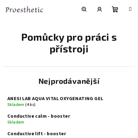
Přejít
na
obsah
Nákupní
Hledat
Přihlášení
Pomůcky pro práci s
košík
přístroji
Nejprodávanější
ANESI LAB AQUA VITAL OXYGENATING GEL
Skladem
(4 ks)
Conductive calm - booster
Skladem
Conductive lift - booster