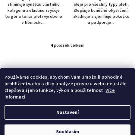
stimuluje syntézu vlastního
oleje pro všechny typy pleti.
kolagenu a elastinu zvyšuje
Zlepšuje buněčné okysličení,
turgor a tonus pleti vyrobeno
zklidňuje a zjemňuje pokožku
v Německu...
a podporuje...
4
položek celkem
O
v
l
á
Vyrobeno společností Phytolab
d
Používáme cookies, abychom Vám umožnili pohodlné
Inovativní receptury
a
prohlížení webu a díky analýze provozu webu neustále
Oficiální distributor v České republice
c
zlepšovali jeho funkce, výkon a použitelnost.
Více
Výroba ve Španělsku, Švýcarsku,
í
informací
Francii a Německu
p
r
Nastavení
v
Z
k
Copyright 2026
Derma-series.cz
. Všechna práva vyhrazena.
á
y
Souhlasím