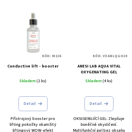
KÓD:
M126
KÓD:
VEANLQGO20
Conductive lift - booster
ANESI LAB AQUA VITAL
OXYGENATING GEL
Skladem
(2 ks)
Skladem
(4 ks)
Detail
Detail
Přístrojový booster pro
OKSIGENUJÍCÍ GEL: Zlepšuje
lifting pokožky okamžitý
buněčné okysličení.
liftingový WOW-efekt
Multifunkční gel bez obsahu