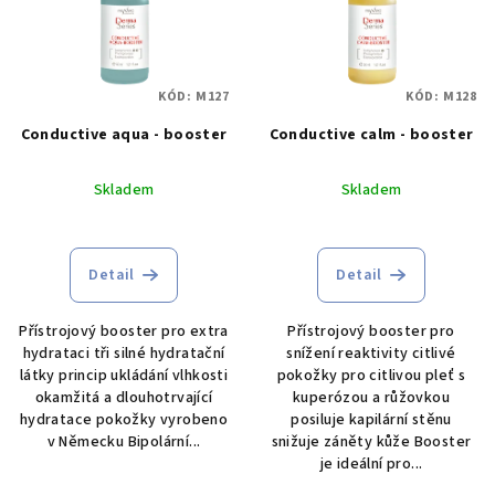
i
k
s
t
p
ů
KÓD:
M127
KÓD:
M128
r
Conductive aqua - booster
Conductive calm - booster
o
d
Skladem
Skladem
u
k
t
Detail
Detail
ů
Přístrojový booster pro extra
Přístrojový booster pro
hydrataci tři silné hydratační
snížení reaktivity citlivé
látky princip ukládání vlhkosti
pokožky pro citlivou pleť s
okamžitá a dlouhotrvající
kuperózou a růžovkou
hydratace pokožky vyrobeno
posiluje kapilární stěnu
v Německu Bipolární...
snižuje záněty kůže Booster
je ideální pro...