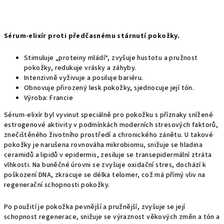
Sérum-elixír proti předčasnému stárnutí pokožky.
Stimuluje „proteiny mládí“, zvyšuje hustotu a pružnost
pokožky, redukuje vrásky a záhyby.
Intenzivně vyživuje a posiluje bariéru.
Obnovuje přirozený lesk pokožky, sjednocuje její tón.
Výroba: Francie
Sérum-elixír byl vyvinut speciálně pro pokožku s příznaky snížené
estrogenové aktivity v podmínkách moderních stresových faktorů,
znečištěného životního prostředí a chronického zánětu. U takové
pokožky je narušena rovnováha mikrobiomu, snižuje se hladina
ceramidů a lipidů v epidermis, zesiluje se transepidermální ztráta
vlhkosti. Na buněčné úrovni se zvyšuje oxidační stres, dochází k
poškození DNA, zkracuje se délka telomer, což má přímý vliv na
regenerační schopnosti pokožky.
Po použití je pokožka pevnější a pružnější, zvyšuje se její
schopnost regenerace, snižuje se výraznost věkových změn a tón a