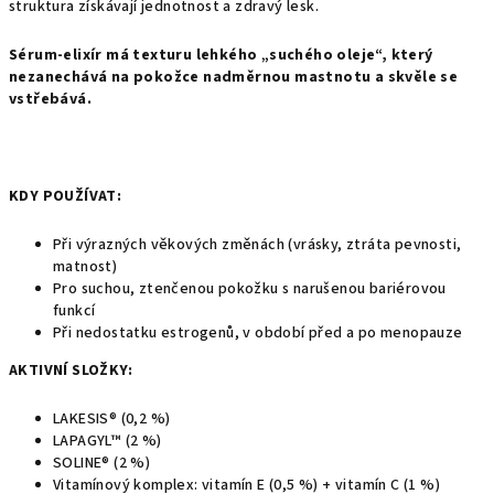
struktura získávají jednotnost a zdravý lesk.
Sérum-elixír má texturu lehkého „suchého oleje“, který
nezanechává na pokožce nadměrnou mastnotu a skvěle se
vstřebává.
KDY POUŽÍVAT:
Při výrazných věkových změnách (vrásky, ztráta pevnosti,
matnost)
Pro suchou, ztenčenou pokožku s narušenou bariérovou
funkcí
Při nedostatku estrogenů, v období před a po menopauze
AKTIVNÍ SLOŽKY:
LAKESIS® (0,2 %)
LAPAGYL™ (2 %)
SOLINE® (2 %)
Vitamínový komplex: vitamín E (0,5 %) + vitamín C (1 %)