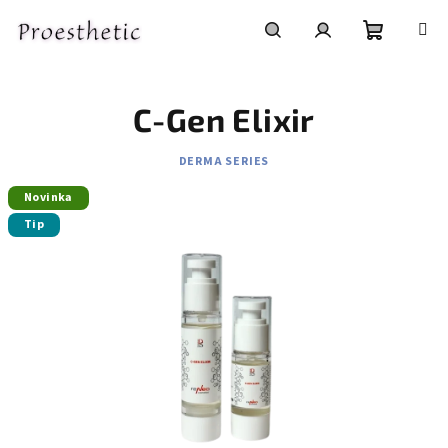
Přejít
na
obsah
Nákupní
Hledat
Přihlášení
C-Gen Elixir
košík
DERMA SERIES
Novinka
Tip