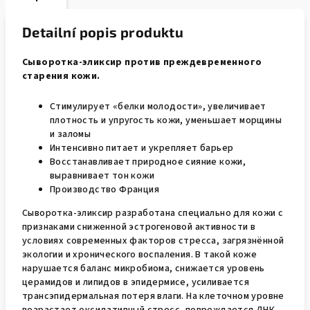
Detailní popis produktu
Сыворотка-эликсир против преждевременного
старения кожи.
Стимулирует «белки молодости», увеличивает
плотность и упругость кожи, уменьшает морщины
и заломы
Интенсивно питает и укрепляет барьер
Восстанавливает природное сияние кожи,
выравнивает тон кожи
Производство Франция
Сыворотка-эликсир разработана специально для кожи с
признаками сниженной эстрогеновой активности в
условиях современных факторов стресса, загрязнённой
экологии и хронического воспаления. В такой коже
нарушается баланс микробиома, снижается уровень
церамидов и липидов в эпидермисе, усиливается
трансэпидермальная потеря влаги. На клеточном уровне
возрастает оксидативный стресс, повреждается ДНК,