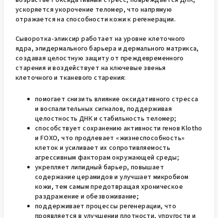
ускоряется укорочение теломер, что напрямую
отражается на способности кожи к регенерации.
Сыворотка-эликсир работает на уровне клеточного
ядра, эпидермального барьера и дермального матрикса,
создавая целостную защиту от преждевременного
старения и воздействует на ключевые звенья
клеточного и тканевого старения:
помогает снизить влияние оксидативного стресса
и воспалительных сигналов, поддерживая
целостность ДНК и стабильность теломер;
способствует сохранению активности генов Klotho
и FOXO, что продлевает «жизнеспособность»
клеток и усиливает их сопротивляемость
агрессивным факторам окружающей среды;
укрепляет липидный барьер, повышает
содержание церамидов и улучшает микробиом
кожи, тем самым предотвращая хроническое
раздражение и обезвоживание;
поддерживает процессы регенерации, что
проявляется в улучшении плотности, упругости и